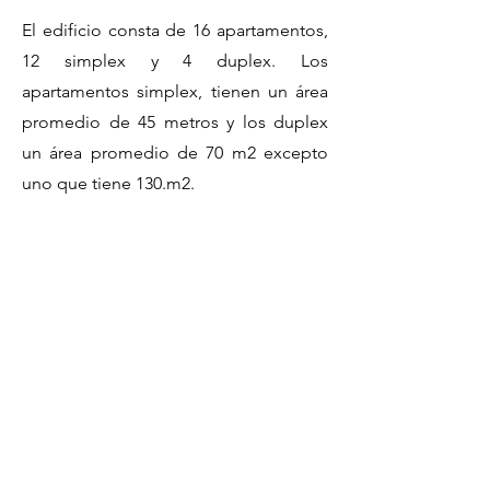
El edificio consta de 16 apartamentos,
12 simplex y 4 duplex. Los
apartamentos simplex, tienen un área
promedio de 45 metros y los duplex
un área promedio de 70 m2 excepto
uno que tiene 130.m2.
El proyecto conforma el límite sur del
barrio la Candelaria, está concebido en
ladrillo a la vista, con pequeños
balcones cobre la calle 8.
El edificio cuenta con un vestíbulo de
28.155mt 2 y un garaje con un área de
360.86 mts 2 con capacidad para 16
estacionamientos privados y uno de