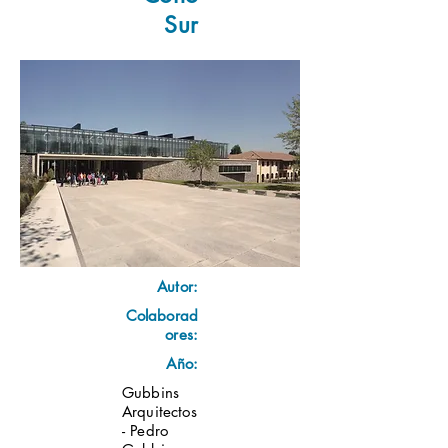
Sur
Autor:
Colaborad
ores:
Año:
Gubbins
Arquitectos
- Pedro