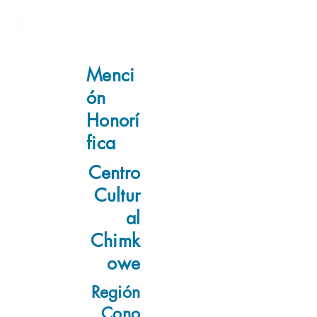
Menci
ón
Honorí
fica
Centro
Cultur
al
Chimk
owe
Región
Cono