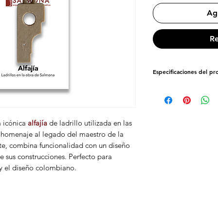
Agr
Re
Especificaciones del p
Dimensiones:
3,5 cm 
Material:
Filamento 
a icónica
alfajía
de ladrillo utilizada en las
n homenaje al legado del maestro de la
te, combina funcionalidad con un diseño
 de sus construcciones. Perfecto para
 y el diseño colombiano.