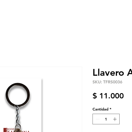
Premio
Obra
Archivo
Eventos
Reco
Llavero A
SKU: TFRS0036
Pr
$ 11.000
Cantidad
*