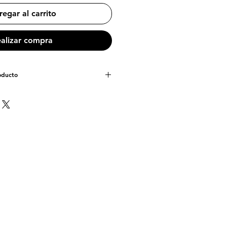
egar al carrito
alizar compra
roducto
X 1,7 cm
PLA