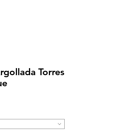
rridos
Tienda
Donar
rgollada Torres
ue
ecio