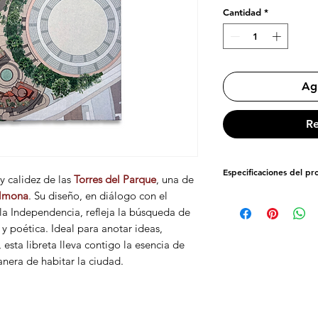
Cantidad
*
Agr
Re
Especificaciones del p
y calidez de las
Torres del Parque
, una de
almona
. Su diseño, en diálogo con el
Dimensiones:
22 cm 
la Independencia, refleja la búsqueda de
Cantidad de hojas:
1
Papel:
Bond 75 gramo
y poética. Ideal para anotar ideas,
Pasta Dura
n, esta libreta lleva contigo la esencia de
nera de habitar la ciudad.