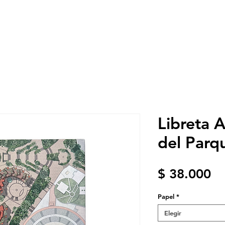
Premio
Obra
Archivo
Eventos
Reco
Libreta A
del Parq
Pr
$ 38.000
Papel
*
Elegir