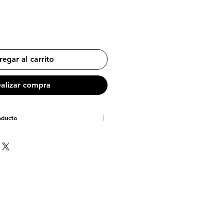
egar al carrito
alizar compra
roducto
X 14 cm
00
s o Ecológico