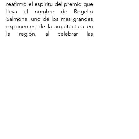
reafirmó el espíritu del premio que
lleva el nombre de Rogelio
Salmona, uno de los más grandes
exponentes de la arquitectura en
la región, al celebrar las
propuestas que, como las
presentadas, ponen el espacio
colectivo en el centro del diseño y
la ciudad al servicio de sus
habitantes.