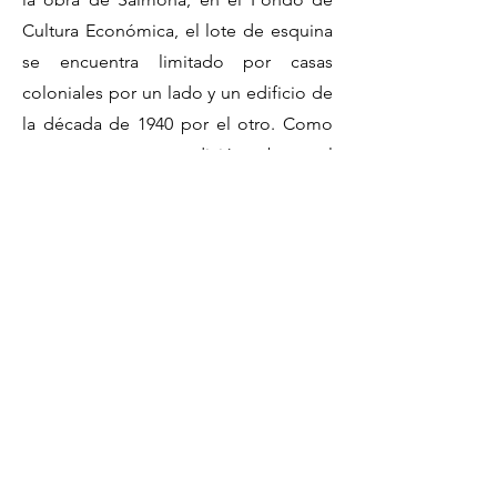
Cultura Económica, el lote de esquina
se encuentra limitado por casas
coloniales por un lado y un edificio de
la década de 1940 por el otro. Como
respuesta a esta condición urbana, el
proyecto respeta la altura
predominante y establece una fachada
en dos capas: con la primera,
continúan el ritmo y el paramento de la
calle, y con la segunda, va
introduciendo a los espacios abiertos
del interior de la manzana.
Bibliografía