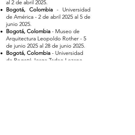
al 2 de abril 2025.
Bogotá, Colombia
- Universidad
de América - 2 de abril 2025 al 5 de
junio 2025.
Bogotá, Colombia
-
Museo de
Arquitectura Leopoldo Rothe
r - 5
de junio 2025 al 28 de junio 2025.
Bogotá, Colombia
-
Universidad
de Bogotá Jorge Tadeo Lozano
-
14 de julio 2025 al 22 de agosto
2025.
Bogotá, Colombia
- Universidad
Piloto de Colombia - 22 de agosto
2025 al 3 de octubre 2025.
Santiago, Chile -
ex Santiago
College Campus Los Leones USS -
30 de septiembre 2025 al 5 de
octubre 2025.
Villavicencio, Colombia
-