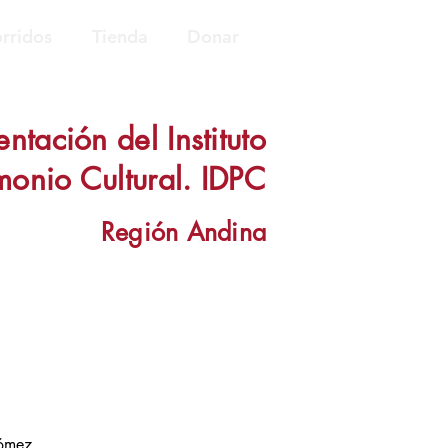
rridos
Tienda
Donar
tación del Instituto
imonio Cultural. IDPC
Región Andina
ómez