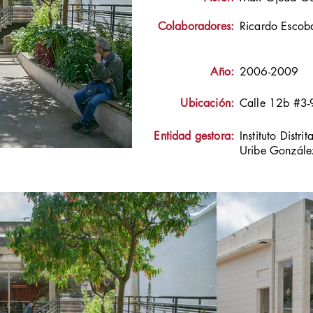
Colaboradores:
Ricardo Escoba
Año:
2006-2009
Ubicación:
Calle 12b #3-
Entidad gestora:
Instituto Distr
Uribe Gonzále