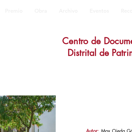
Premio
Obra
Archivo
Eventos
Reco
Centro de Documen
Distrital de Patr
Autor:
Max Ojeda G