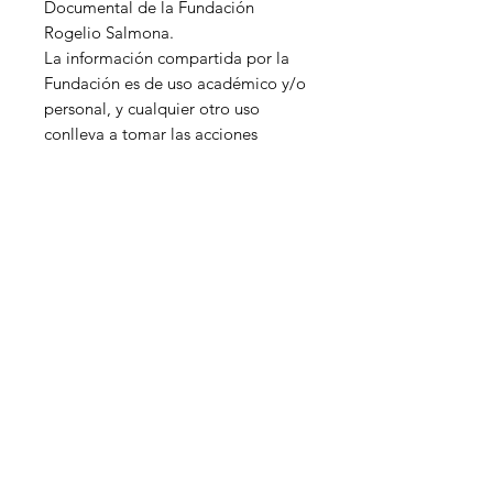
Documental de la Fundación
Rogelio Salmona.
La información compartida por la
Fundación es de uso académico y/o
personal, y cualquier otro uso
conlleva a tomar las acciones
legales correspondientes.
Carrera 6 No. 26B -85, piso 20. Teléfonos:
+57 (601)
283 6413
/
(601) 309 9552
Bogotá,
Colombia.
informes@fundacionrogeliosalmona.org
Línea de transparencia